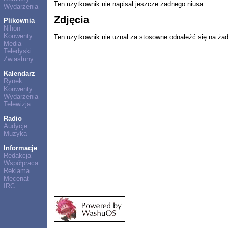
Ten użytkownik nie napisał jeszcze żadnego niusa.
Wydarzenia
Zdjęcia
Plikownia
Nihon
Konwenty
Ten użytkownik nie uznał za stosowne odnaleźć się na ża
Media
Teledyski
Zwiastuny
Kalendarz
Rynek
Konwenty
Wydarzenia
Telewizja
Radio
Audycje
Muzyka
Informacje
Redakcja
Współpraca
Reklama
Mecenat
IRC