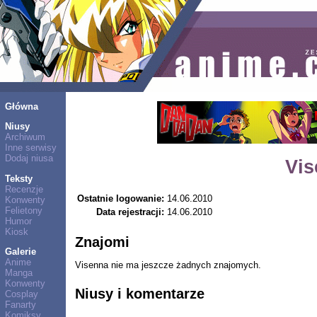
Główna
Niusy
Archiwum
Inne serwisy
Dodaj niusa
Vis
Teksty
Recenzje
Ostatnie logowanie:
14.06.2010
Konwenty
Felietony
Data rejestracji:
14.06.2010
Humor
Kiosk
Znajomi
Galerie
Anime
Visenna nie ma jeszcze żadnych znajomych.
Manga
Konwenty
Niusy i komentarze
Cosplay
Fanarty
Komiksy