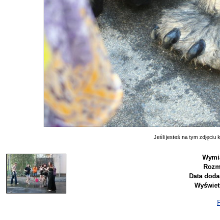
Jeśli jesteś na tym zdjęciu k
Wymia
Rozm
Data doda
Wyświet
P