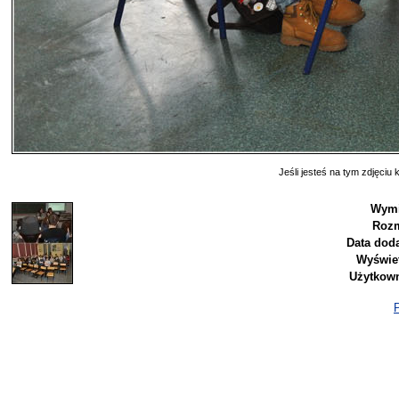
Jeśli jesteś na tym zdjęciu k
Wymi
Rozm
Data doda
Wyświet
Użytkown
P