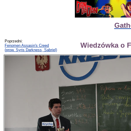
Gath
Poprzedni:
Wiedzówka o F
Fenomen Assasin's Creed
(prow. Syris Darkness, Sabriel)
Krycha