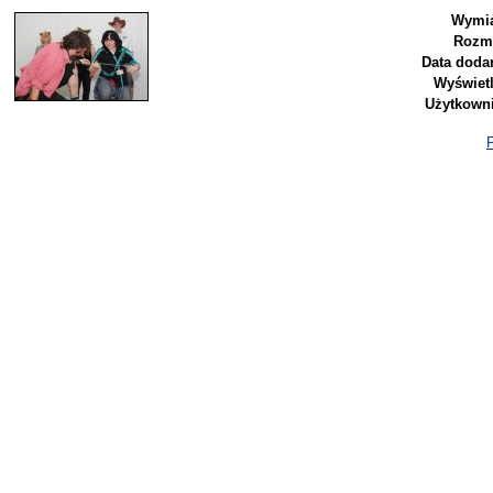
Wymia
Rozmi
Data dodan
Wyświetl
Użytkowni
P