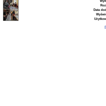
Wym
Roz
Data dod
Wyświe
Użytkow
P