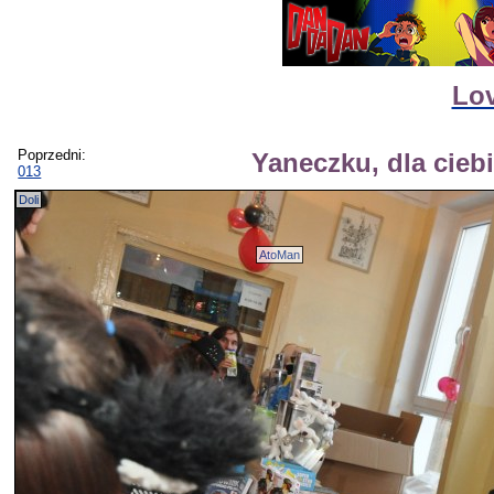
Lov
Poprzedni:
Yaneczku, dla ciebi
013
Doli
AtoMan