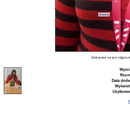
Arianna
Jeśli jesteś na tym zdjęciu k
Wymia
Rozm
Data doda
Wyświet
Użytkown
P