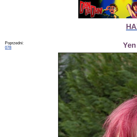
HA
Poprzedni:
Yen
078