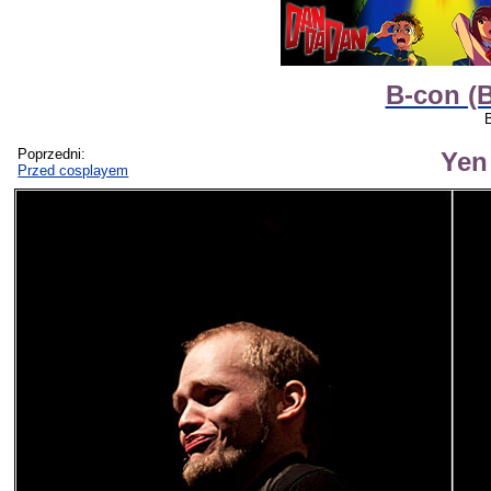
B-con (B
Poprzedni:
Yen
Przed cosplayem