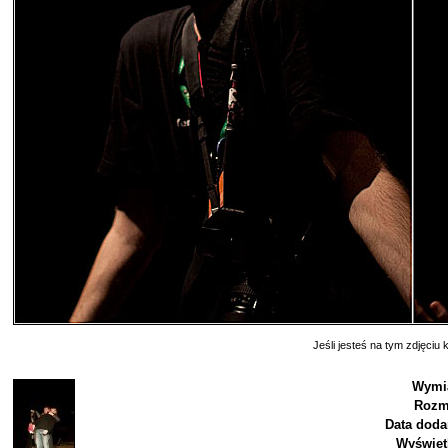
Jeśli jesteś na tym zdjęciu k
Wymia
Rozm
Data doda
Wyświet