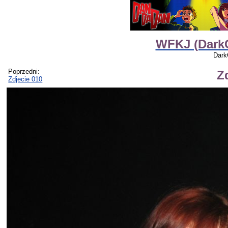
WFKJ (DarkC
Dark
Poprzedni:
Z
Zdjecie 010