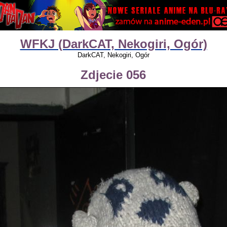
WFKJ (DarkCAT, Nekogiri, Ogór)
DarkCAT, Nekogiri, Ogór
Zdjecie 056