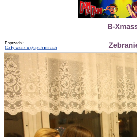
B-Xmass
Poprzedni:
Zebranie
Co ty wiesz o głupich minach