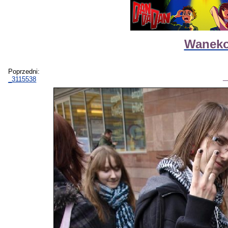
Waneko
Poprzedni:
_3115538