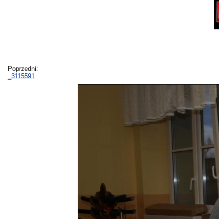
Poprzedni:
_3115591