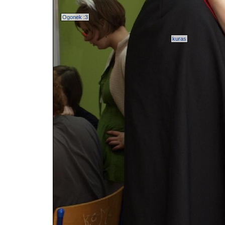
Ogonek :3
kuras