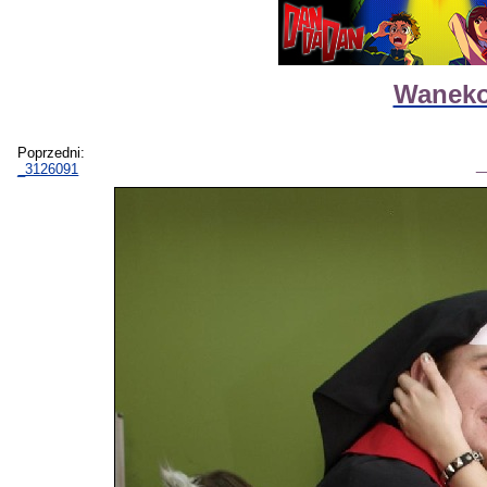
Waneko
Poprzedni:
_3126091