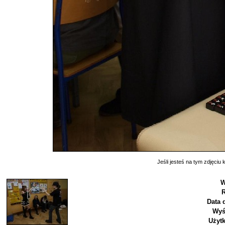
Jeśli jesteś na tym zdjęciu k
W
R
Data 
Wyś
Użyt