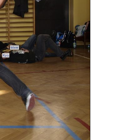
Mxer
Kyo