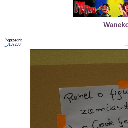
Waneko
Poprzedni:
_3137238