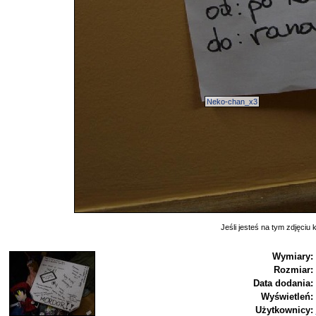
Neko-chan_x3
Jeśli jesteś na tym zdjęciu k
Wymiary:
Rozmiar:
Data dodania:
Wyświetleń:
Użytkownicy: