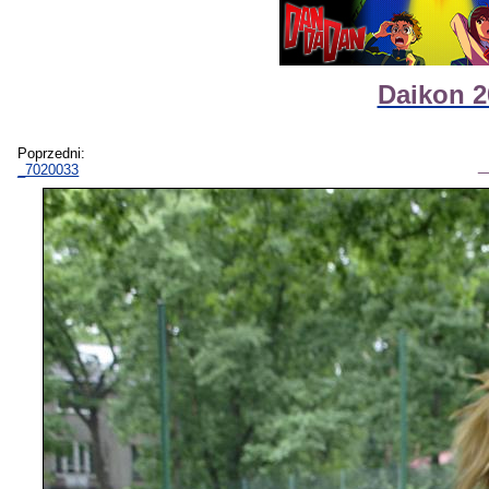
Daikon 2
Poprzedni:
_7020033