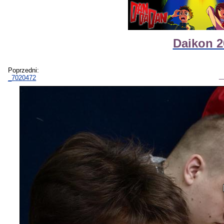
Daikon 2
Poprzedni:
_7020472