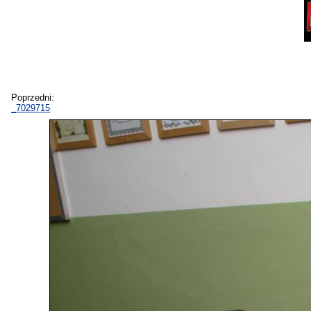
Poprzedni:
_7029715