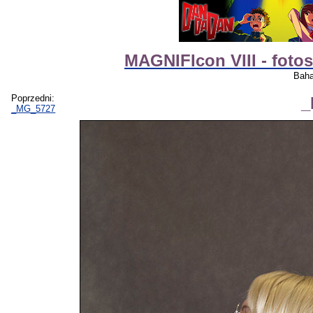
MAGNIFIcon VIII - foto
Baha
Poprzedni:
_
_MG_5727