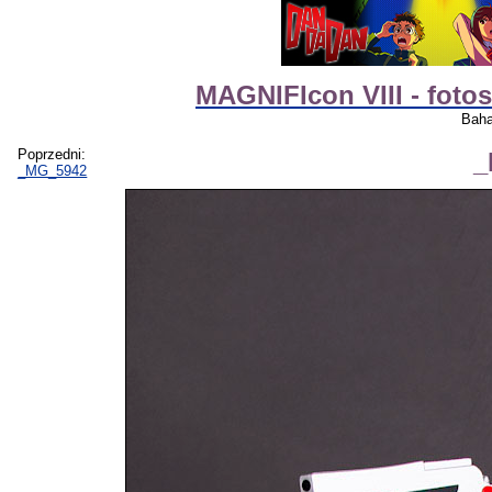
MAGNIFIcon VIII - foto
Baha
Poprzedni:
_
_MG_5942