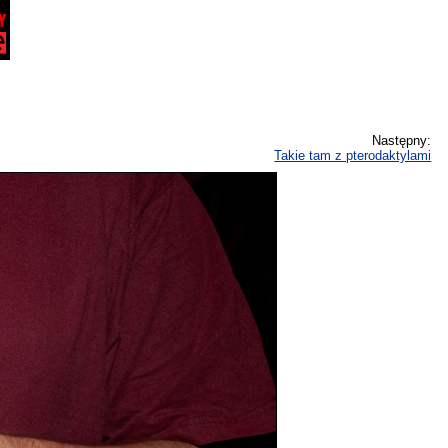
Następny:
Takie tam z pterodaktylami