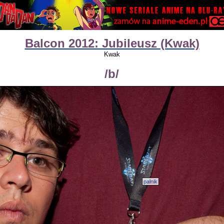
Balcon 2012: Jubileusz (Kwak)
Kwak
/b/
palnik