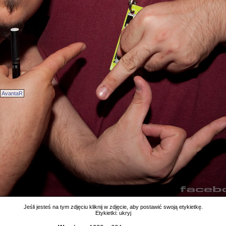
AvantaR
Jeśli jesteś na tym zdjęciu kliknij w zdjęcie, aby postawić swoją etykietkę.
Etykietki:
ukryj