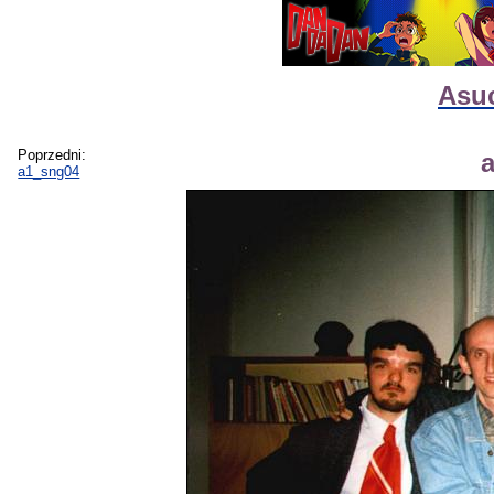
Asuc
Poprzedni:
a1_sng04