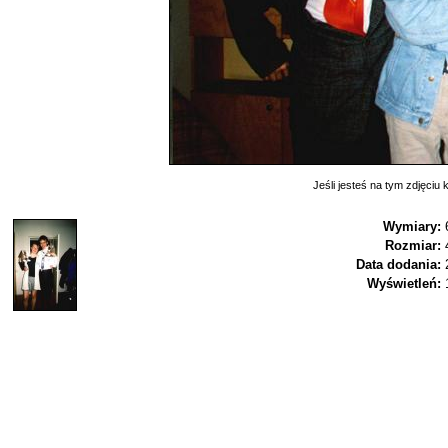
Jeśli jesteś na tym zdjęciu k
Wymiary:
Rozmiar:
Data dodania:
Wyświetleń: