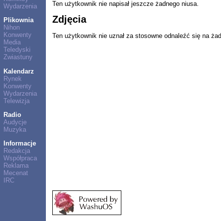
Ten użytkownik nie napisał jeszcze żadnego niusa.
Wydarzenia
Zdjęcia
Plikownia
Nihon
Konwenty
Ten użytkownik nie uznał za stosowne odnaleźć się na ża
Media
Teledyski
Zwiastuny
Kalendarz
Rynek
Konwenty
Wydarzenia
Telewizja
Radio
Audycje
Muzyka
Informacje
Redakcja
Współpraca
Reklama
Mecenat
IRC