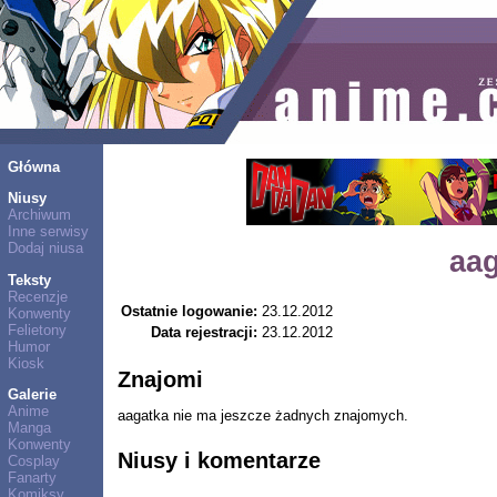
Główna
Niusy
Archiwum
Inne serwisy
Dodaj niusa
aa
Teksty
Recenzje
Ostatnie logowanie:
23.12.2012
Konwenty
Felietony
Data rejestracji:
23.12.2012
Humor
Kiosk
Znajomi
Galerie
Anime
aagatka nie ma jeszcze żadnych znajomych.
Manga
Konwenty
Niusy i komentarze
Cosplay
Fanarty
Komiksy