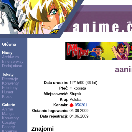
Główna
Niusy
Archiwum
Inne serwisy
Dodaj niusa
aan
Teksty
Recenzje
Data urodzin:
12/15/90 (36 lat)
Konwenty
Felietony
Płeć:
♀ kobieta
Humor
Miejscowość:
Słupsk
Kiosk
Kraj:
Polska
Galerie
Kontakt:
956201
Anime
Ostatnie logowanie:
04.06.2009
Manga
Data rejestracji:
04.06.2009
Konwenty
Cosplay
Fanarty
Znajomi
Komiksy