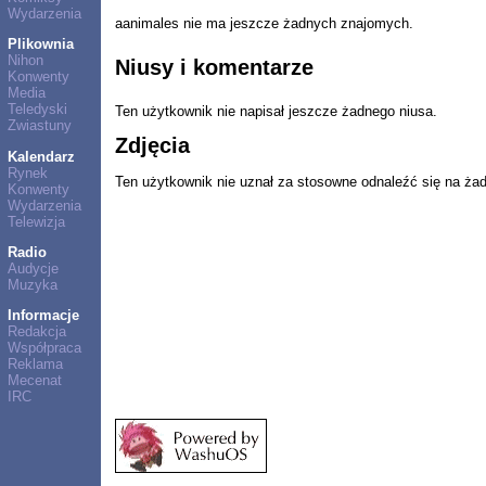
Wydarzenia
aanimales nie ma jeszcze żadnych znajomych.
Plikownia
Nihon
Niusy i komentarze
Konwenty
Media
Teledyski
Ten użytkownik nie napisał jeszcze żadnego niusa.
Zwiastuny
Zdjęcia
Kalendarz
Rynek
Ten użytkownik nie uznał za stosowne odnaleźć się na ża
Konwenty
Wydarzenia
Telewizja
Radio
Audycje
Muzyka
Informacje
Redakcja
Współpraca
Reklama
Mecenat
IRC