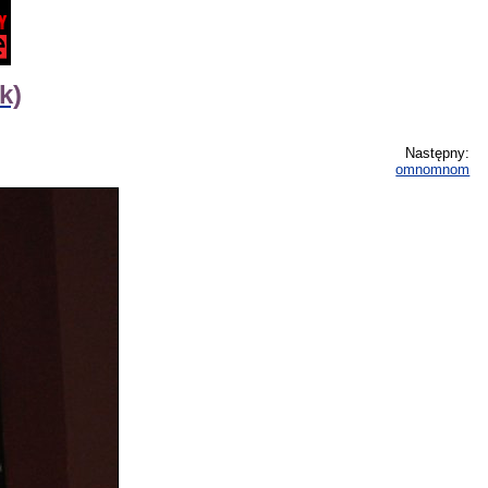
k)
Następny:
omnomnom