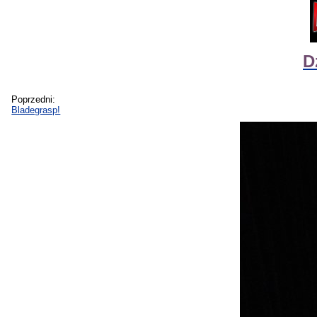
D
Poprzedni:
Bladegrasp!