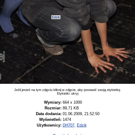
Edzik
Jeśli jesteś na tym zdjęciu kliknij w zdjęcie, aby postawić swoją etykietkę.
Etykietki:
ukryj
Wymiary:
664 x 1000
Rozmiar:
89,71 KB
Data dodania:
01.06.2009, 21:52:50
Wyświetleń:
1474
Użytkownicy:
DH707
,
Edzik