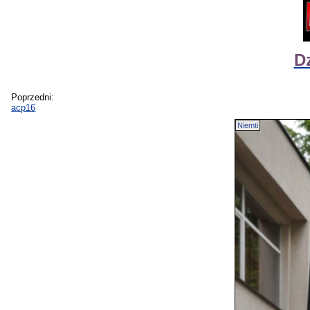
D
Poprzedni:
acp16
Niemti