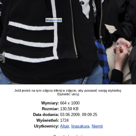
linasakura
Jeśli jesteś na tym zdjęciu kliknij w zdjęcie, aby postawić swoją etykietkę.
Etykietki:
ukryj
Wymiary:
664 x 1000
Rozmiar:
130,59 KB
Data dodania:
03.06.2009, 09:09:25
Wyświetleń:
1724
Użytkownicy:
Altair
,
linasakura
,
Niemti