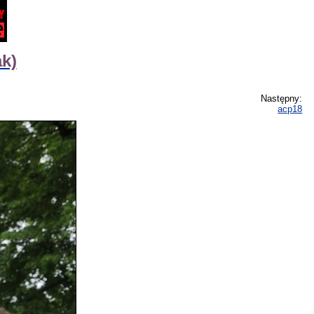
k)
Następny:
acp18