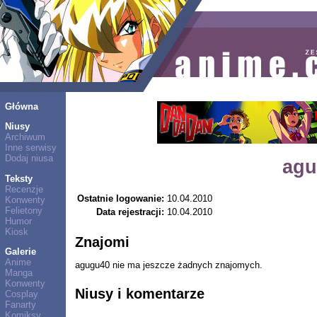
Główna
Niusy
Archiwum
Inne serwisy
Dodaj niusa
agu
Teksty
Recenzje
Ostatnie logowanie:
10.04.2010
Konwenty
Felietony
Data rejestracji:
10.04.2010
Humor
Kiosk
Znajomi
Galerie
Anime
agugu40 nie ma jeszcze żadnych znajomych.
Manga
Konwenty
Niusy i komentarze
Cosplay
Fanarty
Komiksy