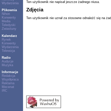
Ten użytkownik nie napisał jeszcze żadnego niusa.
Wydarzenia
Zdjęcia
Plikownia
Nihon
Konwenty
Ten użytkownik nie uznał za stosowne odnaleźć się na ża
Media
Teledyski
Zwiastuny
Kalendarz
Rynek
Konwenty
Wydarzenia
Telewizja
Radio
Audycje
Muzyka
Informacje
Redakcja
Współpraca
Reklama
Mecenat
IRC