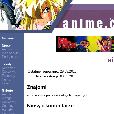
Główna
Niusy
Archiwum
Inne serwisy
Dodaj niusa
a
Teksty
Recenzje
Ostatnie logowanie:
29.09.2010
Konwenty
Felietony
Data rejestracji:
03.03.2010
Humor
Kiosk
Znajomi
Galerie
Anime
aimo nie ma jeszcze żadnych znajomych.
Manga
Konwenty
Niusy i komentarze
Cosplay
Fanarty
Komiksy