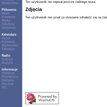
Ten użytkownik nie napisał jeszcze żadnego niusa.
Wydarzenia
Zdjęcia
Plikownia
Nihon
Konwenty
Ten użytkownik nie uznał za stosowne odnaleźć się na ża
Media
Teledyski
Zwiastuny
Kalendarz
Rynek
Konwenty
Wydarzenia
Telewizja
Radio
Audycje
Muzyka
Informacje
Redakcja
Współpraca
Reklama
Mecenat
IRC