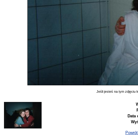
Jeśli jesteś na tym zdjęciu k
W
Data 
Wyś
Powrót 