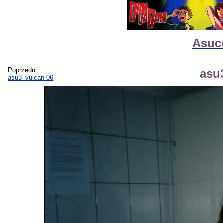
Asuco
Poprzedni:
asu
asu3_vulcan-06