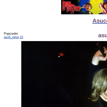
Asuco
Poprzedni:
asu
asu5_joker-15