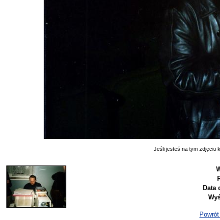
Jeśli jesteś na tym zdjęciu k
W
Data 
Wyś
Powrót 