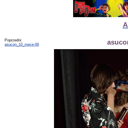
A
Poprzedni:
asuco
asucon_10_mece-09