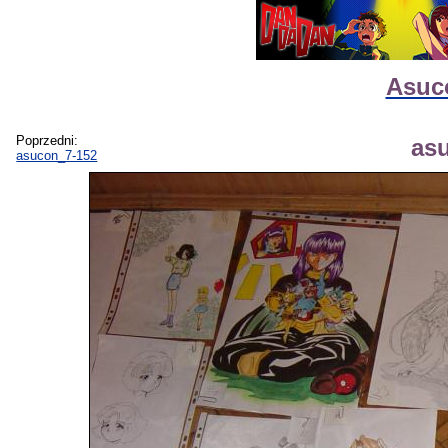
Asuco
Poprzedni:
as
asucon_7-152