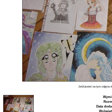
Jeśli jesteś na tym zdjęciu k
Wymia
Rozm
Data doda
Wyświet