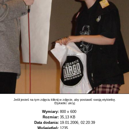
Jeśli jesteś na tym zdjęciu kliknij w zdjęcie, aby postawić swoją etykietkę.
Etykietki:
ukryj
Wymiary:
800 x 600
Rozmiar:
35,13 KB
Data dodania:
19.01.2006, 02:20:39
Wyświetleń:
1235