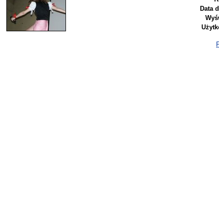
Data 
Wyśw
Użytk
P