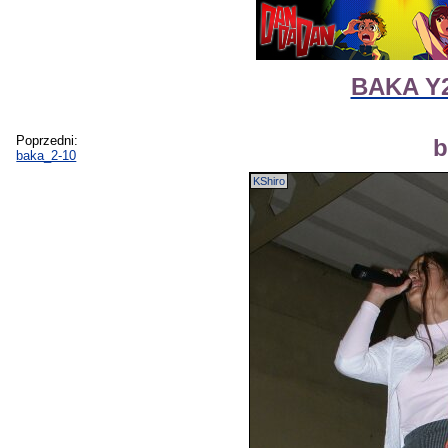
BAKA Y2K
Poprzedni:
b
baka_2-10
KShiro