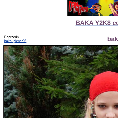
BAKA Y2K8 cos
Poprzedni:
bak
baka_plener05