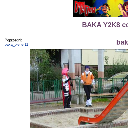
BAKA Y2K8 cos
Poprzedni:
bak
baka_plener11