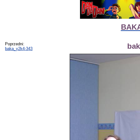
BAKA 
Poprzedni:
bak
baka_y2k4-343