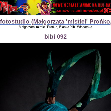
fotostudio (Małgorzata 'mistlel' Prońko
Małgorzata 'mistlel' Prońko, Bianka 'bibi' Włodarska
bibi 092