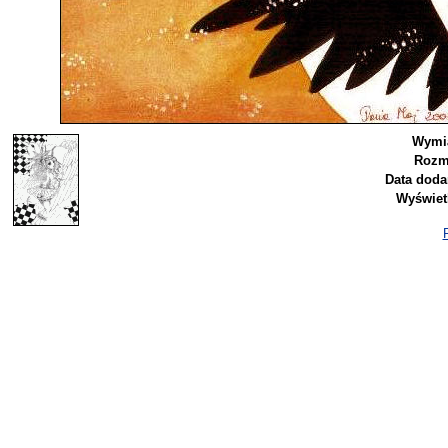
Wymi
Rozm
Data doda
Wyświet