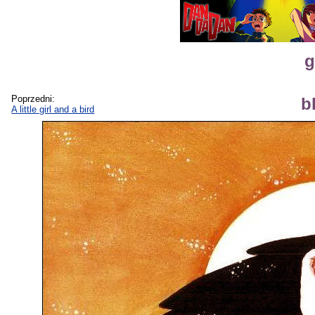
g
Poprzedni:
b
A little girl and a bird