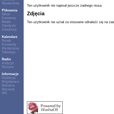
Wydarzenia
Ten użytkownik nie napisał jeszcze żadnego niusa.
Plikownia
Zdjęcia
Nihon
Konwenty
Media
Ten użytkownik nie uznał za stosowne odnaleźć się na ża
Teledyski
Zwiastuny
Kalendarz
Rynek
Konwenty
Wydarzenia
Telewizja
Radio
Audycje
Muzyka
Informacje
Redakcja
Współpraca
Reklama
Mecenat
IRC