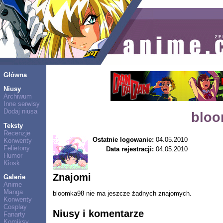
Główna
Niusy
Archiwum
Inne serwisy
Dodaj niusa
bloo
Teksty
Recenzje
Ostatnie logowanie:
04.05.2010
Konwenty
Felietony
Data rejestracji:
04.05.2010
Humor
Kiosk
Znajomi
Galerie
Anime
Manga
bloomka98 nie ma jeszcze żadnych znajomych.
Konwenty
Cosplay
Niusy i komentarze
Fanarty
Komiksy