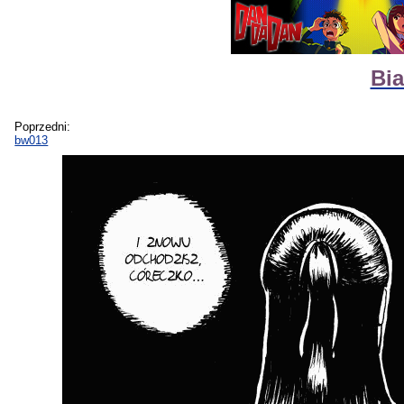
Bia
Poprzedni:
bw013