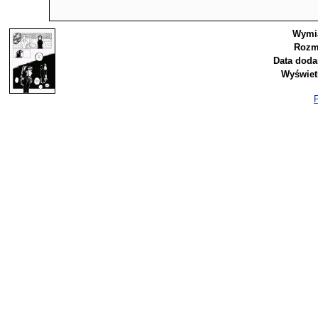
Wymia
Rozm
Data doda
Wyświet
P