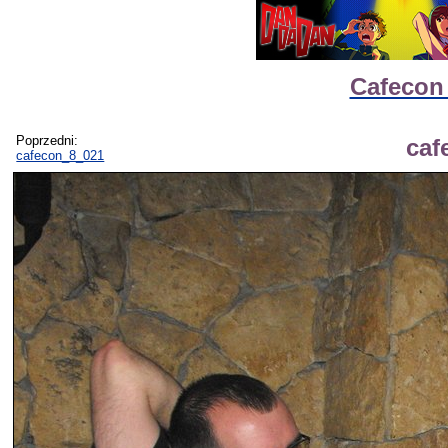
Cafecon 
Poprzedni:
caf
cafecon_8_021