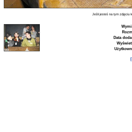
Jeśli jesteś na tym zdjęciu k
Wymia
Rozm
Data doda
Wyświet
Użytkown
P