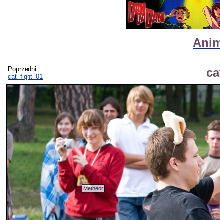
Anim
Poprzedni:
ca
cat_fight_01
Metheor