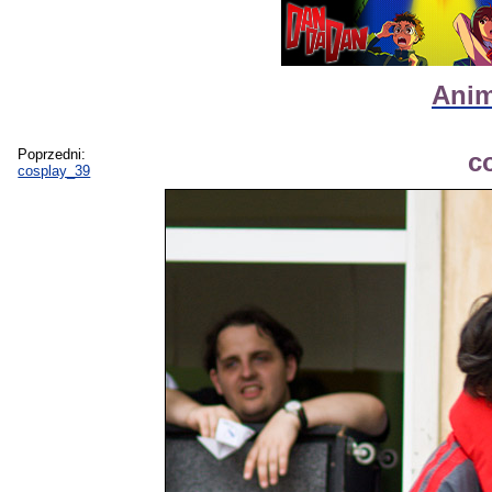
Anim
Poprzedni:
c
cosplay_39