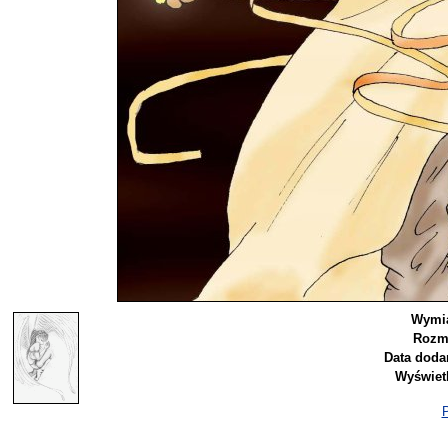
Wymia
Rozmi
Data doda
Wyświet
P