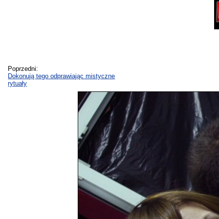
Poprzedni:
Dokonują tego odprawiając mistyczne
rytuały