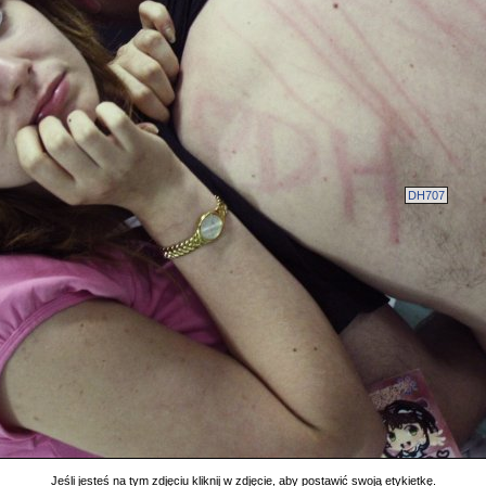
DH707
Jeśli jesteś na tym zdjęciu kliknij w zdjęcie, aby postawić swoją etykietkę.