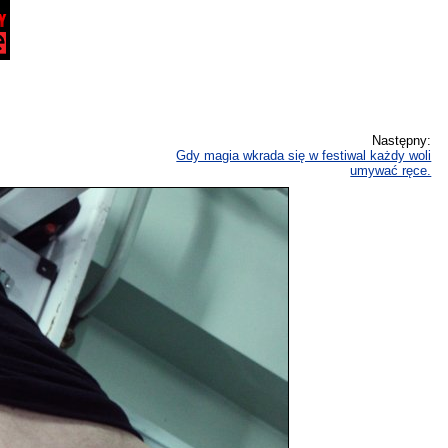
Następny:
Gdy magia wkrada się w festiwal każdy woli
umywać ręce.