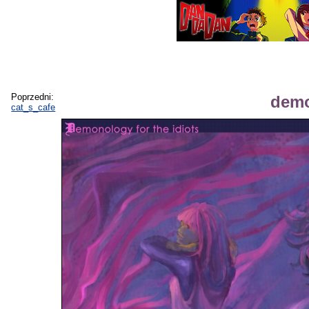
Poprzedni:
demo
cat_s_cafe