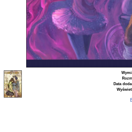
Wymia
Rozm
Data doda
Wyświet
P