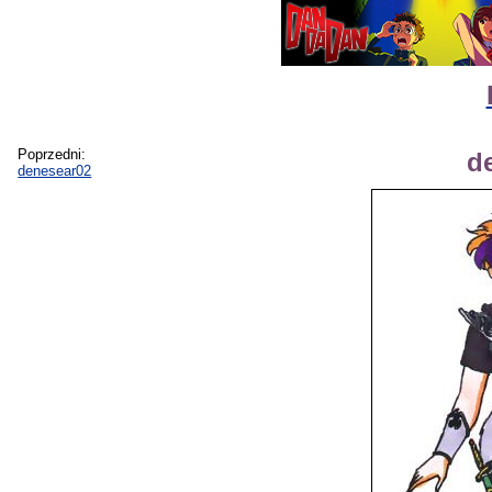
Poprzedni:
d
denesear02