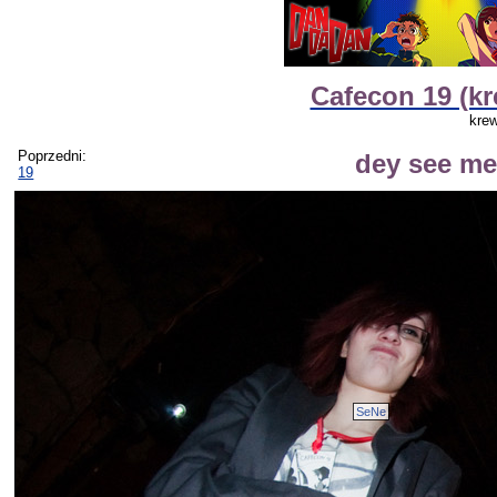
Cafecon 19 (kr
krew
Poprzedni:
dey see me 
19
SeNe