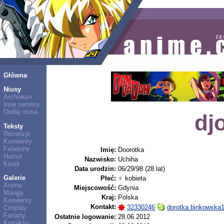
Główna
Niusy
Archiwum
Inne serwisy
Dodaj niusa
dj
Teksty
Recenzje
Konwenty
Felietony
Imię:
Doorotka
Humor
Nazwisko:
Uchiha
Kiosk
Data urodzin:
06/29/98 (28 lat)
Galerie
Płeć:
♀ kobieta
Anime
Miejscowość:
Gdynia
Manga
Kraj:
Polska
Konwenty
Kontakt:
32330246
dorotka.binkowska
Cosplay
Fanarty
Ostatnie logowanie:
28.06.2012
Komiksy