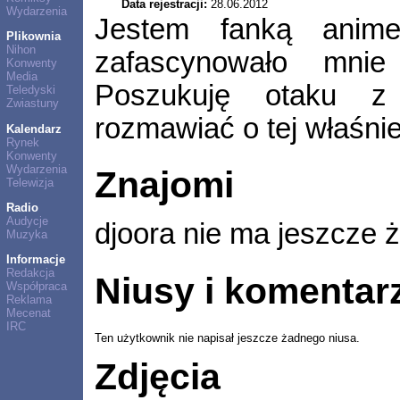
Data rejestracji:
28.06.2012
Wydarzenia
Jestem fanką anime
Plikownia
Nihon
zafascynowało mnie
Konwenty
Media
Poszukuję otaku z
Teledyski
Zwiastuny
rozmawiać o tej właśn
Kalendarz
Rynek
Konwenty
Wydarzenia
Znajomi
Telewizja
Radio
Audycje
djoora nie ma jeszcze
Muzyka
Informacje
Redakcja
Niusy i komentar
Współpraca
Reklama
Mecenat
IRC
Ten użytkownik nie napisał jeszcze żadnego niusa.
Zdjęcia